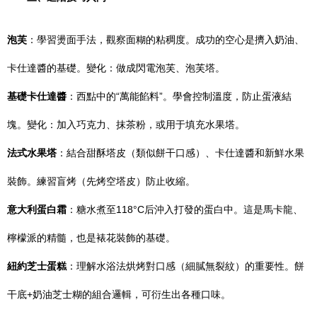
泡芙
：學習燙面手法，觀察面糊的粘稠度。成功的空心是擠入奶油、
卡仕達醬的基礎。變化：做成閃電泡芙、泡芙塔。
基礎卡仕達醬
：西點中的“萬能餡料”。學會控制溫度，防止蛋液結
塊。變化：加入巧克力、抹茶粉，或用于填充水果塔。
法式水果塔
：結合甜酥塔皮（類似餅干口感）、卡仕達醬和新鮮水果
裝飾。練習盲烤（先烤空塔皮）防止收縮。
意大利蛋白霜
：糖水煮至118°C后沖入打發的蛋白中。這是馬卡龍、
檸檬派的精髓，也是裱花裝飾的基礎。
紐約芝士蛋糕
：理解水浴法烘烤對口感（細膩無裂紋）的重要性。餅
干底+奶油芝士糊的組合邏輯，可衍生出各種口味。