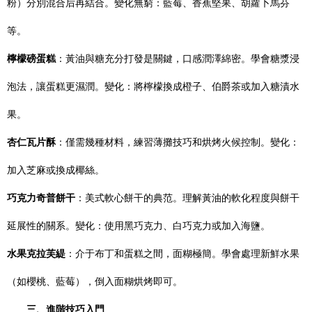
粉）分別混合后再結合。變化無窮：藍莓、香蕉堅果、胡蘿卜馬芬
等。
檸檬磅蛋糕
：黃油與糖充分打發是關鍵，口感潤澤綿密。學會糖漿浸
泡法，讓蛋糕更濕潤。變化：將檸檬換成橙子、伯爵茶或加入糖漬水
果。
杏仁瓦片酥
：僅需幾種材料，練習薄攤技巧和烘烤火候控制。變化：
加入芝麻或換成椰絲。
巧克力奇普餅干
：美式軟心餅干的典范。理解黃油的軟化程度與餅干
延展性的關系。變化：使用黑巧克力、白巧克力或加入海鹽。
水果克拉芙緹
：介于布丁和蛋糕之間，面糊極簡。學會處理新鮮水果
（如櫻桃、藍莓），倒入面糊烘烤即可。
三、進階技巧入門