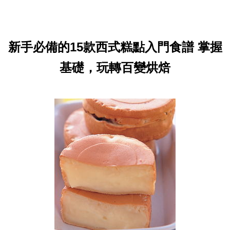
新手必備的15款西式糕點入門食譜 掌握
基礎，玩轉百變烘焙