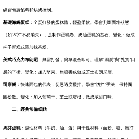
練習包裹餡料和烘烤控制。
基礎海綿蛋糕
：全蛋打發的蛋糕體，輕盈柔軟。學會判斷面糊狀態
（如“8字”不易消失），是制作蛋糕卷、奶油蛋糕的基石。變化：做成
杯子蛋糕或添加抹茶粉。
美式巧克力布朗尼
：無需打發，簡單混合即可。理解“濕潤”與“扎實”口
感的平衡。變化：加入堅果、焦糖醬或做成芝士布朗尼層。
司康餅
：快速面包的代表，切忌過度攪拌。學會“切拌”手法，保持面
團松散。變化：加入葡萄干、芝士或培根，做成咸甜口味。
二、經典常備糕點
馬芬蛋糕
：濕性材料（牛奶、油、蛋）與干性材料（面粉、糖、泡打