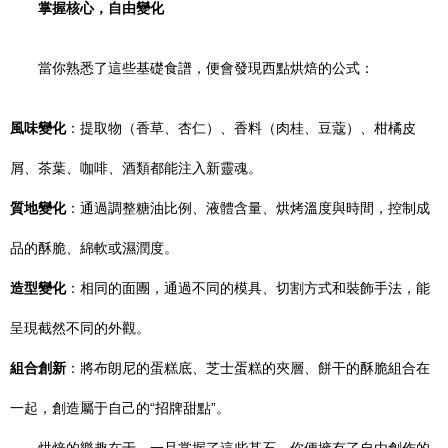
掌握核心，自由變化
當你熟悉了這些基礎食譜，便會發現西點烘焙的公式：
風味變化
：提取物（香草、杏仁）、香料（肉桂、豆蔻）、柑橘皮
屑、茶葉、咖啡、酒類都能注入新靈魂。
質地變化
：通過調整糖油比例、液體含量、烘烤溫度與時間，控制成
品的酥脆、綿軟或濕潤度。
造型變化
：相同的面團，通過不同的模具、切割方式和裝飾手法，能
呈現截然不同的外觀。
組合創新
：將布朗尼的蛋糕底、芝士蛋糕的夾層、餅干的酥脆組合在
一起，創造屬于自己的“招牌甜點”。