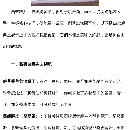
西式糕點世界繽紛多彩，但對于烘焙新手而言，從基礎配方入
手，掌握核心技巧，便能舉一反三，創造出無限可能。以下是15款經
典且易于上手的西式糕點食譜，它們不僅是美味的終點，更是你自由
創作的起點。
一、基礎面團與面糊類
經典香草黃油餅干
：黃油、糖粉、面粉、雞蛋和香草精的黃金組合。
學會奶油法（將黃油和糖打發），你就掌握了多數餅干的基礎。變
化：加入檸檬皮屑、可可粉或巧克力豆。
萬能酥皮（簡易版）
：了解黃油與面粉層疊產生的酥脆原理。從蘋果
派、拿破侖酥到蛋撻，用途極廣。新手可從購買現成酥皮開始，重點